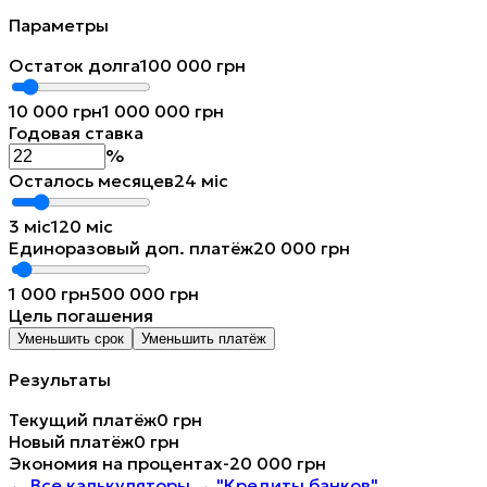
Параметры
Остаток долга
100 000
грн
10 000
грн
1 000 000
грн
Годовая ставка
%
Осталось месяцев
24
міс
3
міс
120
міс
Единоразовый доп. платёж
20 000
грн
1 000
грн
500 000
грн
Цель погашения
Уменьшить срок
Уменьшить платёж
Результаты
Текущий платёж
0 грн
Новый платёж
0 грн
Экономия на процентах
-20 000 грн
←
Все калькуляторы →
"Кредиты банков"