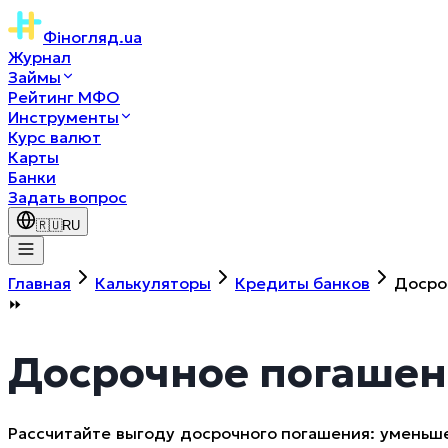
Фіногляд
.ua
Журнал
Займы
Рейтинг МФО
Инструменты
Курс валют
Карты
Банки
Задать вопрос
🇷🇺
RU
Главная
Калькуляторы
Кредиты банков
Досро
⏩
Досрочное погашен
Рассчитайте выгоду досрочного погашения: уменьше