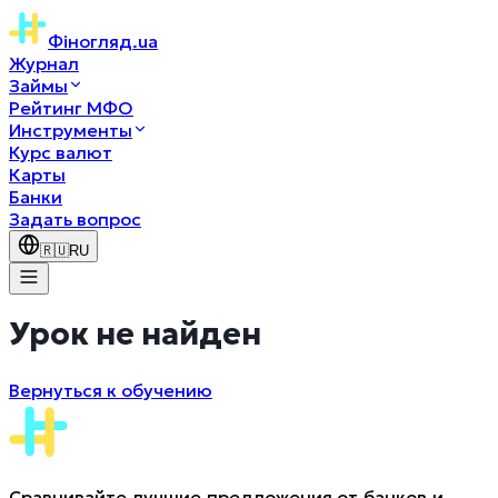
Фіногляд
.ua
Журнал
Займы
Рейтинг МФО
Инструменты
Курс валют
Карты
Банки
Задать вопрос
🇷🇺
RU
Урок не найден
Вернуться к обучению
Сравнивайте лучшие предложения от банков и