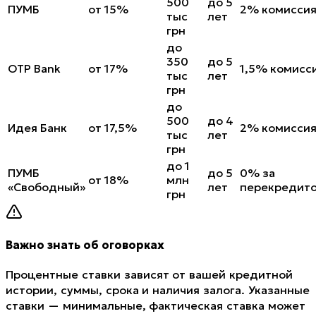
500
до 5
ПУМБ
от 15%
2% комисси
тыс
лет
грн
до
350
до 5
OTP Bank
от 17%
1,5% комисс
тыс
лет
грн
до
500
до 4
Идея Банк
от 17,5%
2% комисси
тыс
лет
грн
до 1
ПУМБ
до 5
0% за
от 18%
млн
«Свободный»
лет
перекредит
грн
Важно знать об оговорках
Процентные ставки зависят от вашей кредитной
истории, суммы, срока и наличия залога. Указанные
ставки — минимальные, фактическая ставка может