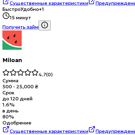
Существенные характеристики
Предупреждени
Быстро
Удобно
+1
15 минут
Получить займ
Miloan
4.7
(
0
)
Сумма
500
-
25,000
₴
Срок
до
120
дней
1.6
%
в день
80
%
Одобрение
Существенные характеристики
Предупреждени