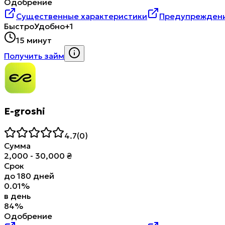
Одобрение
Существенные характеристики
Предупреждени
Быстро
Удобно
+1
15 минут
Получить займ
E-groshi
4.7
(
0
)
Сумма
2,000
-
30,000
₴
Срок
до
180
дней
0.01
%
в день
84
%
Одобрение