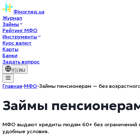
Фіногляд
.ua
Журнал
Займы
Рейтинг МФО
Инструменты
Курс валют
Карты
Банки
Задать вопрос
🇷🇺
RU
Главная
-
МФО
-
Займы пенсионерам — без возрастног
Займы пенсионерам
МФО выдают кредиты людям 60+ без ограничений по
удобные условия.