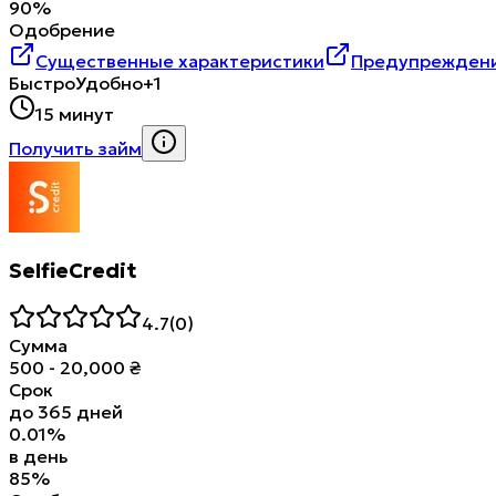
90
%
Одобрение
Существенные характеристики
Предупреждени
Быстро
Удобно
+1
15 минут
Получить займ
SelfieCredit
4.7
(
0
)
Сумма
500
-
20,000
₴
Срок
до
365
дней
0.01
%
в день
85
%