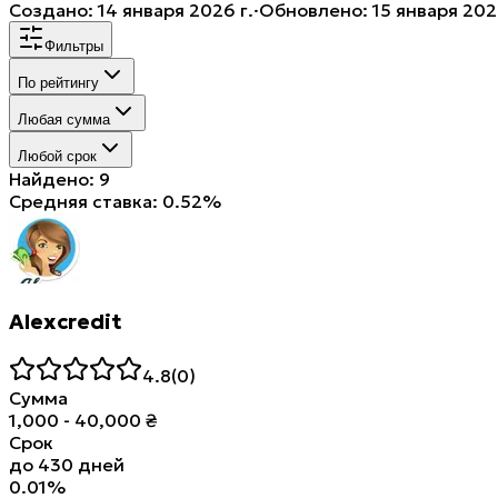
Создано
:
14 января 2026 г.
·
Обновлено
:
15 января 202
Фильтры
По рейтингу
Любая сумма
Любой срок
Найдено: 9
Средняя ставка: 0.52%
Alexcredit
4.8
(
0
)
Сумма
1,000
-
40,000
₴
Срок
до
430
дней
0.01
%