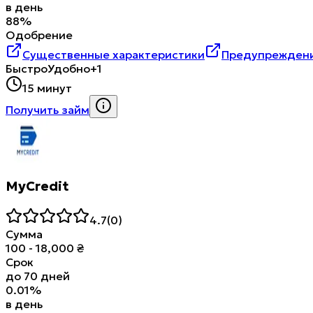
в день
88
%
Одобрение
Существенные характеристики
Предупреждени
Быстро
Удобно
+1
15 минут
Получить займ
MyCredit
4.7
(
0
)
Сумма
100
-
18,000
₴
Срок
до
70
дней
0.01
%
в день