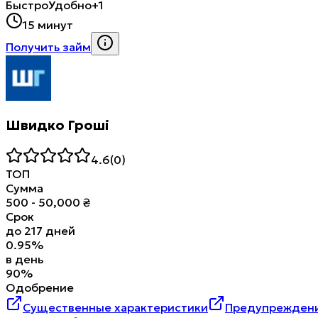
Быстро
Удобно
+1
15 минут
Получить займ
Швидко Гроші
4.6
(
0
)
ТОП
Сумма
500
-
50,000
₴
Срок
до
217
дней
0.95
%
в день
90
%
Одобрение
Существенные характеристики
Предупреждени