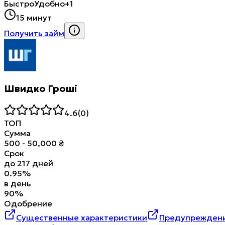
Быстро
Удобно
+1
15 минут
Получить займ
Швидко Гроші
4.6
(
0
)
ТОП
Сумма
500
-
50,000
₴
Срок
до
217
дней
0.95
%
в день
90
%
Одобрение
Существенные характеристики
Предупреждени