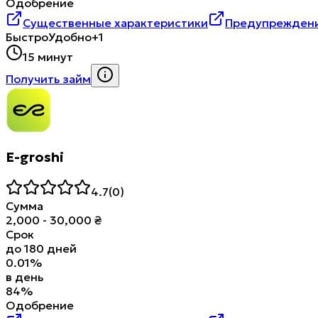
Одобрение
Существенные характеристики
Предупреждени
Быстро
Удобно
+1
15 минут
Получить займ
E-groshi
4.7
(
0
)
Сумма
2,000
-
30,000
₴
Срок
до
180
дней
0.01
%
в день
84
%
Одобрение