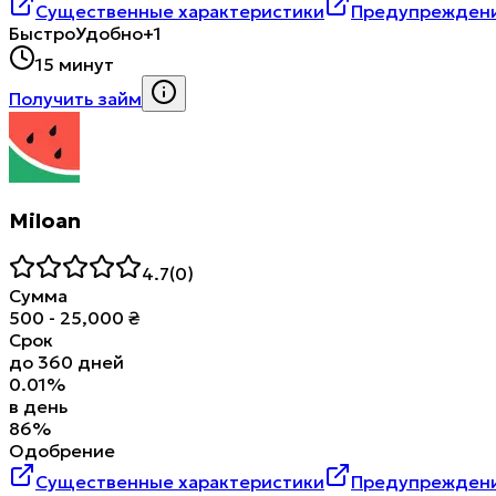
Существенные характеристики
Предупреждени
Быстро
Удобно
+1
15 минут
Получить займ
Miloan
4.7
(
0
)
Сумма
500
-
25,000
₴
Срок
до
360
дней
0.01
%
в день
86
%
Одобрение
Существенные характеристики
Предупреждени