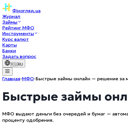
Фіногляд
.ua
Журнал
Займы
Рейтинг МФО
Инструменты
Курс валют
Карты
Банки
Задать вопрос
🇷🇺
RU
Главная
-
МФО
-
Быстрые займы онлайн — решение за 
Быстрые займы онл
МФО выдают деньги без очередей и бумаг — автома
проценту одобрения.