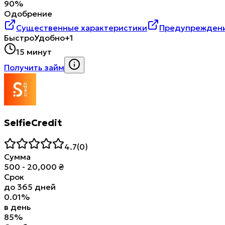
90
%
Одобрение
Существенные характеристики
Предупреждени
Быстро
Удобно
+1
15 минут
Получить займ
SelfieCredit
4.7
(
0
)
Сумма
500
-
20,000
₴
Срок
до
365
дней
0.01
%
в день
85
%