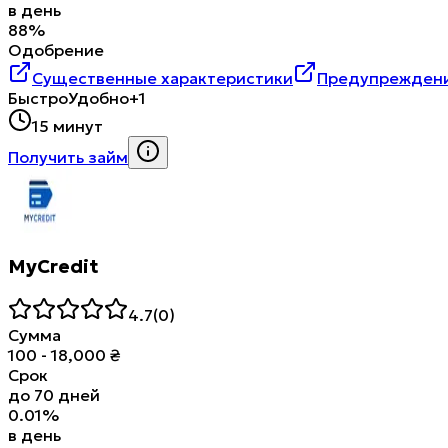
в день
88
%
Одобрение
Существенные характеристики
Предупреждени
Быстро
Удобно
+1
15 минут
Получить займ
MyCredit
4.7
(
0
)
Сумма
100
-
18,000
₴
Срок
до
70
дней
0.01
%
в день