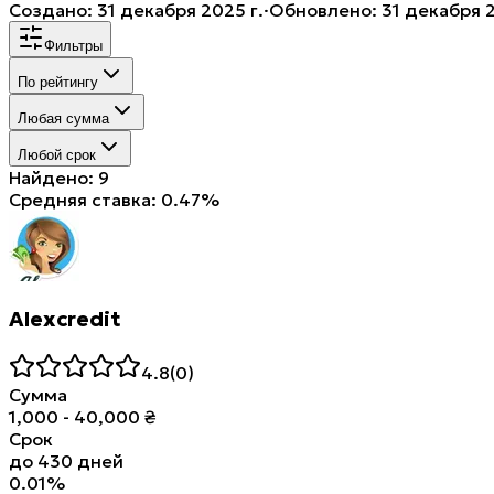
Создано
:
31 декабря 2025 г.
·
Обновлено
:
31 декабря 2
Фильтры
По рейтингу
Любая сумма
Любой срок
Найдено: 9
Средняя ставка: 0.47%
Alexcredit
4.8
(
0
)
Сумма
1,000
-
40,000
₴
Срок
до
430
дней
0.01
%