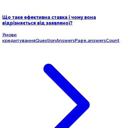
Що таке ефективна ставка і чому вона
відрізняється від заявленої?
Умови
кредитування
QuestionAnswersPage.answersCount