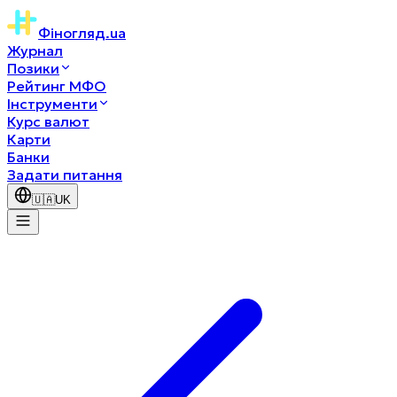
Фіногляд
.ua
Журнал
Позики
Рейтинг МФО
Інструменти
Курс валют
Карти
Банки
Задати питання
🇺🇦
UK