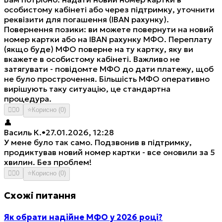
особистому кабінеті або через підтримку, уточнити
реквізити для погашення (IBAN рахунку).
Повернення позики: ви можете повернути на новий
номер картки або на IBAN рахунку МФО. Переплату
(якщо буде) МФО поверне на ту картку, яку ви
вкажете в особистому кабінеті. Важливо не
затягувати - повідомте МФО до дати платежу, щоб
не було прострочення. Більшість МФО оперативно
вирішують таку ситуацію, це стандартна
процедура.
👍🏻
0
⭐
Корисно
(
0
)
👤
Василь К.
•
27.01.2026, 12:28
У мене було так само. Подзвонив в підтримку,
продиктував новий номер картки - все оновили за 5
хвилин. Без проблем!
👍🏻
0
⭐
Корисно
(
0
)
Схожі питання
Як обрати надійне МФО у 2026 році?