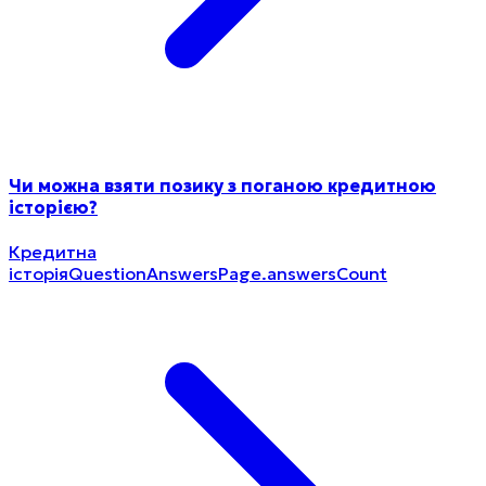
Чи можна взяти позику з поганою кредитною
історією?
Кредитна
історія
QuestionAnswersPage.answersCount