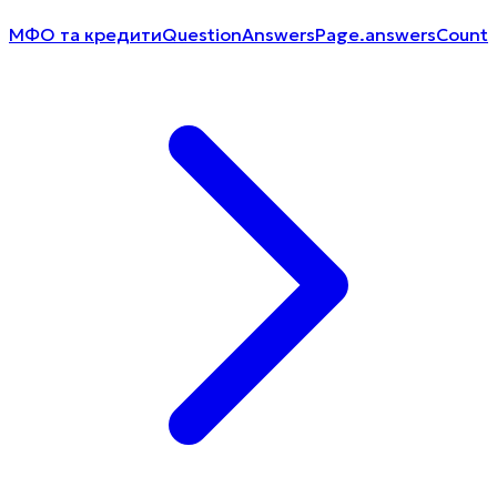
МФО та кредити
QuestionAnswersPage.answersCount