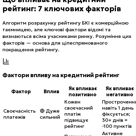
рейтинг: 7 ключових факторів
Алгоритм розрахунку рейтингу БКІ є комерційною
таємницею, але ключові фактори відомі та
визнаються всіма учасниками ринку. Розуміння цих
факторів — основа для цілеспрямованого
покращення рейтингу.
Фактори впливу на кредитний рейтинг
Як впливає
Як впливає
Фактор
Вплив
позитивно
негативно
Кожен
Простроченн
своєчасний
навіть 1 день
Своєчасність
🔴 Дуже
платіж
фіксується;
платежів
сильний
підвищує
30+ днів =
рейтинг
-100 пунктів
Активне