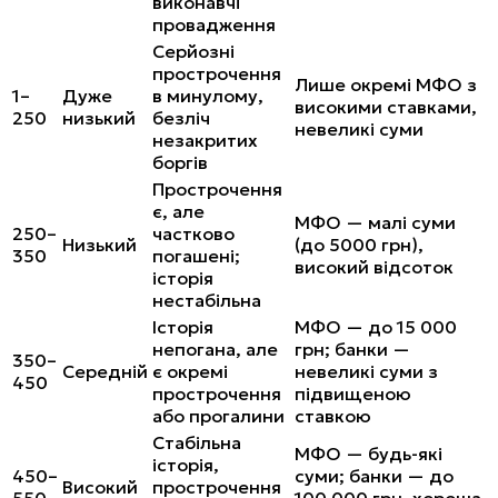
виконавчі
провадження
Серйозні
прострочення
Лише окремі МФО з
1–
Дуже
в минулому,
високими ставками,
250
низький
безліч
невеликі суми
незакритих
боргів
Прострочення
є, але
МФО — малі суми
250–
частково
Низький
(до 5000 грн),
350
погашені;
високий відсоток
історія
нестабільна
Історія
МФО — до 15 000
непогана, але
грн; банки —
350–
Середній
є окремі
невеликі суми з
450
прострочення
підвищеною
або прогалини
ставкою
Стабільна
МФО — будь-які
історія,
450–
суми; банки — до
Високий
прострочення