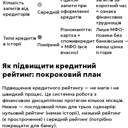
Кількість
🟡
запити при
короткий час
запитів від
оформленні
= ознака
Середній
кредиторів
кредитів
фінансових
труднощів
Різноманіття:
Лише МФО-
картка +
позики без
🟢
Типи кредитів
споживкредит
банківських 
в історії
Помірний
+ МФО (все
менш цінна
вчасно)
історія
Як підвищити кредитний
рейтинг: покроковий план
Підвищення кредитного рейтингу — не магія і не
швидкий процес. Це системна робота з
фінансовою дисципліною протягом кількох місяців.
Нижче — послідовний план для трьох сценаріїв:
нульовий рейтинг (немає історії), низький рейтинг
(є прострочення) і середній рейтинг (потрібно
покращити для банку).