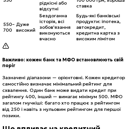
550
100 000 грн, хороша
рідкісні або
ставка
відсутні
Бездоганна
Будь-які банківські
історія, всі
продукти: іпотека,
550–
Дуже
зобов'язання
автокредит,
700
високий
виконуються
кредитна картка з
вчасно
високим лімітом
Важливо: кожен банк та МФО встановлюють свій
поріг
Зазначені діапазони — орієнтовні. Кожен кредитор
самостійно визначає мінімальний рейтинг для
схвалення. Один банк може видати кредит при
рейтингу 400, інший — вимагає мінімум 500. МФО
загалом гнучкіші: багато хто працює з рейтингом
від 250 і навіть з нульовим рейтингом для першої
позики.
Що впливає на кредитний