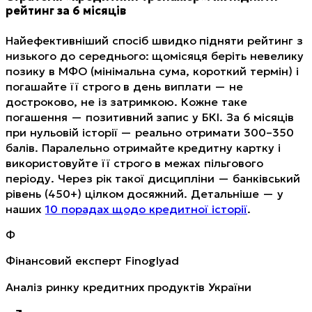
рейтинг за 6 місяців
Найефективніший спосіб швидко підняти рейтинг з
низького до середнього: щомісяця беріть невелику
позику в МФО (мінімальна сума, короткий термін) і
погашайте її строго в день виплати — не
достроково, не із затримкою. Кожне таке
погашення — позитивний запис у БКІ. За 6 місяців
при нульовій історії — реально отримати 300–350
балів. Паралельно отримайте кредитну картку і
використовуйте її строго в межах пільгового
періоду. Через рік такої дисципліни — банківський
рівень (450+) цілком досяжний. Детальніше — у
наших
10 порадах щодо кредитної історії
.
Ф
Фінансовий експерт Finoglyad
Аналіз ринку кредитних продуктів України