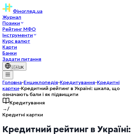
Фіногляд
.ua
Журнал
Позики
Рейтинг МФО
Інструменти
Курс валют
Карти
Банки
Задати питання
🇺🇦
UK
Головна
-
Енциклопедія
-
Кредитування
-
Кредитні
картки
-
Кредитний рейтинг в Україні: шкала, що
означають бали і як підвищити
Кредитування
→
/
Кредитні картки
Кредитний рейтинг в Україні: