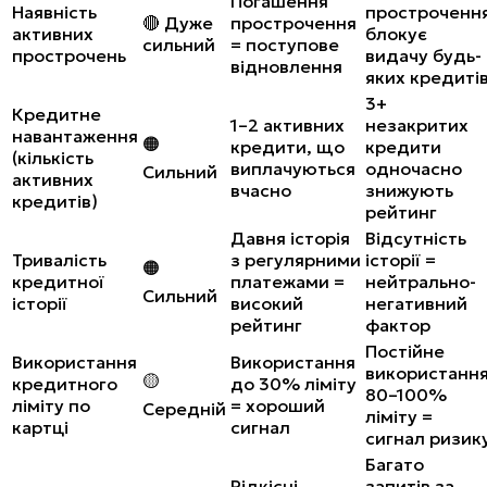
Погашення
Наявність
простроченн
🔴 Дуже
прострочення
активних
блокує
сильний
= поступове
прострочень
видачу будь-
відновлення
яких кредиті
3+
Кредитне
1–2 активних
незакритих
навантаження
🟠
кредити, що
кредити
(кількість
виплачуються
одночасно
Сильний
активних
вчасно
знижують
кредитів)
рейтинг
Давня історія
Відсутність
Тривалість
з регулярними
історії =
🟠
кредитної
платежами =
нейтрально-
Сильний
історії
високий
негативний
рейтинг
фактор
Постійне
Використання
Використання
використанн
🟡
кредитного
до 30% ліміту
80–100%
ліміту по
= хороший
Середній
ліміту =
картці
сигнал
сигнал ризик
Багато
Рідкісні
запитів за