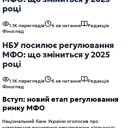
році
1.1K
переглядів
6 хв читання
Редакція
Фіногляд
НБУ посилює регулювання
МФО: що зміниться у 2025
році
1.1K
переглядів
6 хв читання
Редакція
Фіногляд
Вступ: новий етап регулювання
ринку МФО
Національний банк України оголосив про
комплексне посилення регулювання діяльності