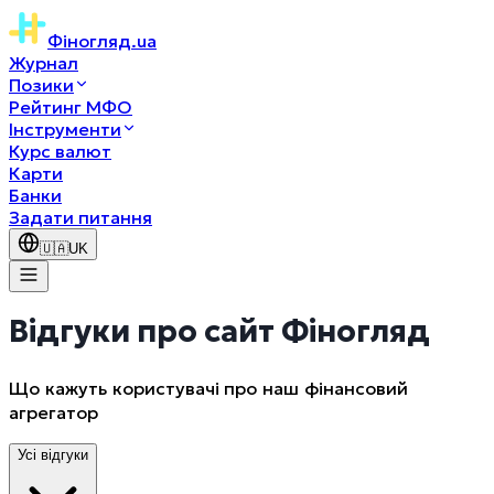
Фіногляд
.ua
Журнал
Позики
Рейтинг МФО
Інструменти
Курс валют
Карти
Банки
Задати питання
🇺🇦
UK
Відгуки про сайт Фіногляд
Що кажуть користувачі про наш фінансовий
агрегатор
Усі відгуки