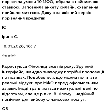
порівняла умови 10 МФО, обрала з найнижчою
ставкою. Заповнила анкету онлайн, схвалення
прийшло миттєво. Дякую за якісний сервіс
порівняння кредитів!
ІС
Ірина С.
18.01.2026, 16:17
⭐
⭐
⭐
⭐
⭐
Користуюся Фіногляд вже пів року. Зручний
інтерфейс, швидко знаходжу потрібні пропозиції
по позиках. Подобається, що можна почитати
реальні відгуки про МФО перед оформленням
заявки. Іноді трапляються неактуальні дані по
відсоткам, але це рідко. В цілому - надійний
помічник для вибору фінансових послуг.
ОВ