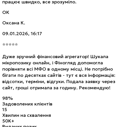
працює швидко, все зрозуміло.
ОК
Оксана К.
09.01.2026, 16:17
⭐
⭐
⭐
⭐
⭐
Дуже зручний фінансовий агрегатор! Шукала
мікропозику онлайн, і Фіногляд допомогла
порівняти всі МФО в одному місці. Не потрібно
бігати по десятках сайтів - тут є вся інформація:
відсотки, терміни, відгуки. Подала заявку через
сайт, гроші отримала за годину. Рекомендую!
98%
Задоволених клієнтів
15
Хвилин на схвалення
50K+
Виданих позик