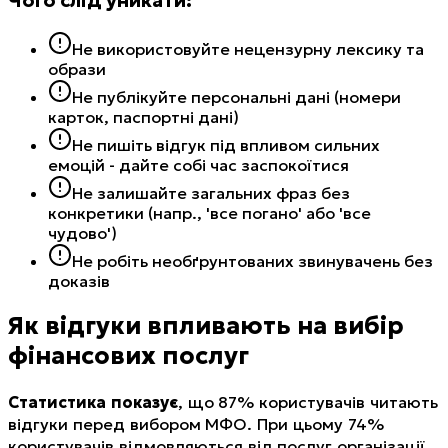
Чого слід уникати:
Не використовуйте нецензурну лексику та
образи
Не публікуйте персональні дані (номери
карток, паспортні дані)
Не пишіть відгук під впливом сильних
емоцій - дайте собі час заспокоїтися
Не залишайте загальних фраз без
конкретики (напр., 'все погано' або 'все
чудово')
Не робіть необґрунтованих звинувачень без
доказів
Як відгуки впливають на вибір
фінансових послуг
Статистика показує
, що 87% користувачів читають
відгуки перед вибором МФО. При цьому 74%
користувачів відмовляються від послуг організації