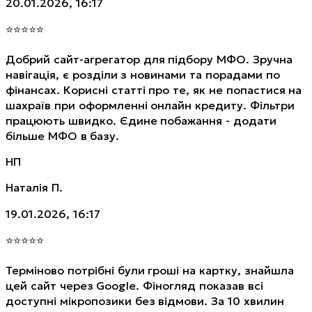
20.01.2026, 16:17
⭐
⭐
⭐
⭐
⭐
Добрий сайт-агрегатор для підбору МФО. Зручна
навігація, є розділи з новинами та порадами по
фінансах. Корисні статті про те, як не попастися на
шахраїв при оформленні онлайн кредиту. Фільтри
працюють швидко. Єдине побажання - додати
більше МФО в базу.
НП
Наталія П.
19.01.2026, 16:17
⭐
⭐
⭐
⭐
⭐
Терміново потрібні були гроші на картку, знайшла
цей сайт через Google. Фіногляд показав всі
доступні мікропозики без відмови. За 10 хвилин