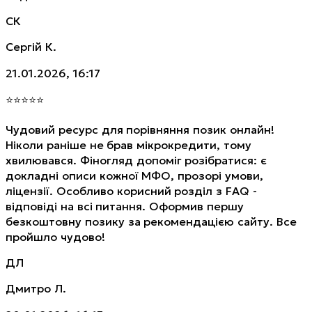
СК
Сергій К.
21.01.2026, 16:17
⭐
⭐
⭐
⭐
⭐
Чудовий ресурс для порівняння позик онлайн!
Ніколи раніше не брав мікрокредити, тому
хвилювався. Фіногляд допоміг розібратися: є
докладні описи кожної МФО, прозорі умови,
ліцензії. Особливо корисний розділ з FAQ -
відповіді на всі питання. Оформив першу
безкоштовну позику за рекомендацією сайту. Все
пройшло чудово!
ДЛ
Дмитро Л.