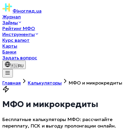
Фіногляд
.ua
Журнал
Займы
Рейтинг МФО
Инструменты
Курс валют
Карты
Банки
Задать вопрос
🇷🇺
RU
Главная
Калькуляторы
МФО и микрокредиты
МФО и микрокредиты
Бесплатные калькуляторы МФО: рассчитайте
переплату, ПСК и выгоду пролонгации онлайн.