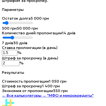
штрафом за просрочку.
Параметры
Остаток долга
5 000
грн
500
грн
50 000
грн
Количество дней пролонгации
14
днів
7
днів
30
днів
Ставка пролонгации (в день)
%
Штраф за просрочку (в день)
%
Результаты
Стоимость пролонгации
1 050 грн
Штраф за просрочку
1 400 грн
Экономия от пролонгации
350 грн
←
Все калькуляторы →
"МФО и микрокредиты"