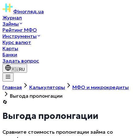
Фіногляд
.ua
Журнал
Займы
Рейтинг МФО
Инструменты
Курс валют
Карты
Банки
Задать вопрос
🇷🇺
RU
Главная
Калькуляторы
МФО и микрокредиты
Выгода пролонгации
🔄
Выгода пролонгации
Сравните стоимость пролонгации займа со