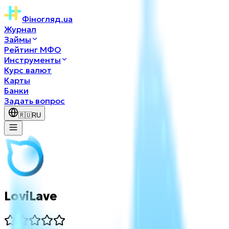
Фіногляд
.ua
Журнал
Займы
Рейтинг МФО
Инструменты
Курс валют
Карты
Банки
Задать вопрос
🇷🇺
RU
LoviLave