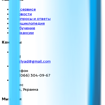
→
О сервисе
→
Новости
→
Вопросы и ответы
→
Энциклопедия
→
Обучение
→
Вакансии
Контакты
Email
finoglyad@gmail.com
Телефон
+38 (066) 304-09-67
Адрес
Киев, Украина
Мы в сети