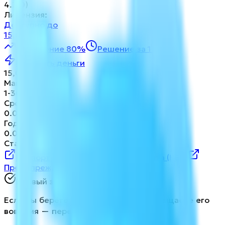
4.2
(
0
)
Лицензия
:
Доступно до
15,000
₴
Одобрение 80%
Решение за 1 мин
Получить деньги
15,000
₴
Максимум
1
-
30
дней
Срок
0.01
-
1.98
%
Годовая ставка
0.01
%
Ставка в день
Паспорт потребительского кредита (НБУ)
Предупреждение НБУ о рисках
Первый займ бесплатно
Если вы берёте займ впервые и возвращаете его
вовремя — переплата равна нулю.