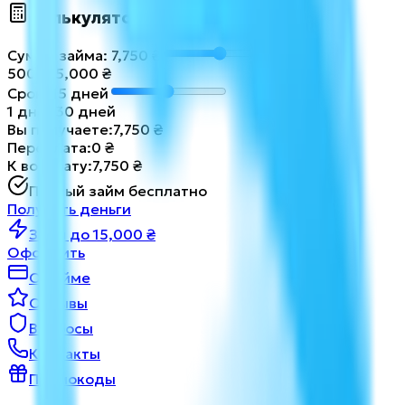
Калькулятор займа
Сумма займа
:
7,750
₴
500
₴
15,000
₴
Срок
:
15
дней
1
дней
30
дней
Вы получаете
:
7,750
₴
Переплата
:
0
₴
К возврату
:
7,750
₴
Первый займ бесплатно
Получить деньги
Займ до 15,000 ₴
Оформить
О займе
Отзывы
Вопросы
Контакты
Промокоды