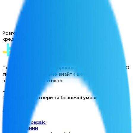
Розгорнути попередження про ризики
кредитування →
Порівнюйте найкращі пропозиції від банків та МФО
України. Допомагаємо знайти вигідне рішення
швидко та безкоштовно.
Перевірені партнери та безпечні умови
Навігація
→
Про сервіс
→
Новини