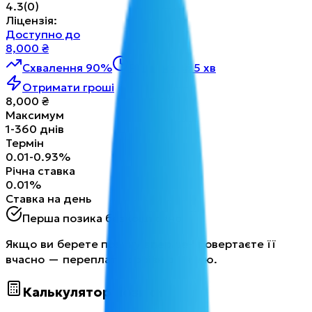
4.3
(
0
)
Ліцензія
:
Доступно до
8,000
₴
Схвалення 90%
Рішення за 5 хв
Отримати гроші
8,000
₴
Максимум
1
-
360
днів
Термін
0.01
-
0.93
%
Річна ставка
0.01
%
Ставка на день
Перша позика безкоштовно
Якщо ви берете позику вперше і повертаєте її
вчасно — переплата дорівнює нулю.
Калькулятор позики