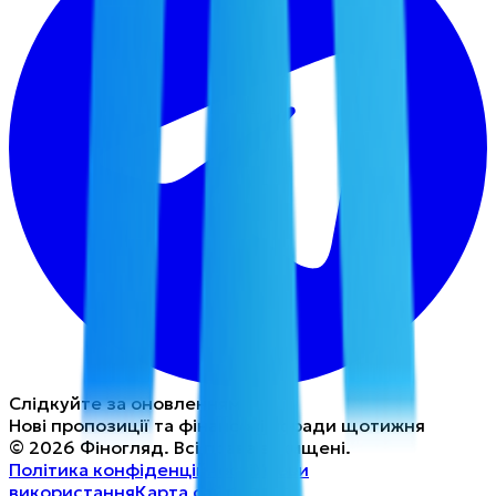
Слідкуйте за оновленнями
Нові пропозиції та фінансові поради щотижня
©
2026
Фіногляд
.
Всі права захищені.
Політика конфіденційності
Умови
використання
Карта сайту