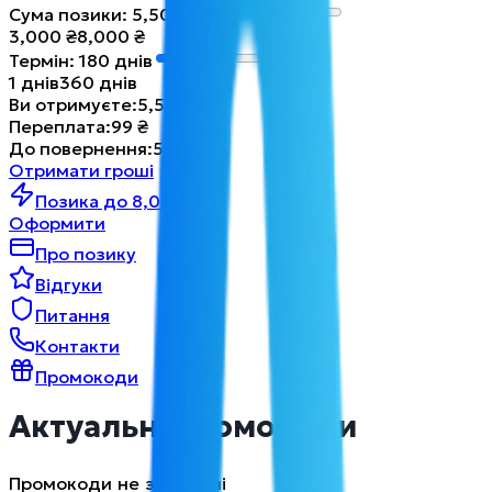
Сума позики
:
5,500
₴
3,000
₴
8,000
₴
Термін
:
180
днів
1
днів
360
днів
Ви отримуєте
:
5,500
₴
Переплата
:
99
₴
До повернення
:
5,599
₴
Отримати гроші
Позика до 8,000 ₴
Оформити
Про позику
Відгуки
Питання
Контакти
Промокоди
Актуальні промокоди
Промокоди не знайдені