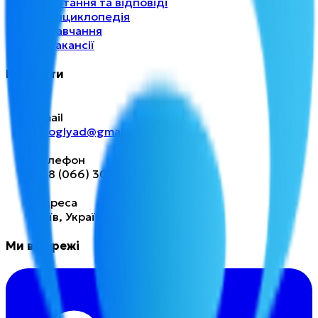
→
Питання та відповіді
→
Енциклопедія
→
Навчання
→
Вакансії
Контакти
Email
finoglyad@gmail.com
Телефон
+38 (066) 304-09-67
Адреса
Київ, Україна
Ми в мережі