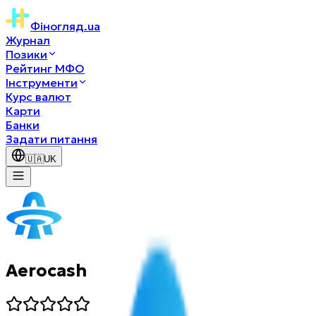
Фіногляд
.ua
Журнал
Позики
Рейтинг МФО
Інструменти
Курс валют
Карти
Банки
Задати питання
🇺🇦
UK
Aerocash