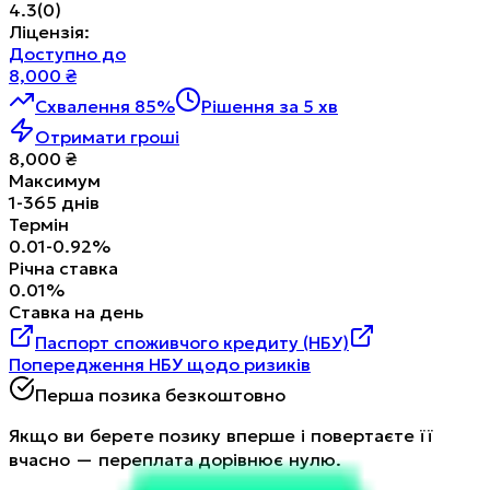
4.3
(
0
)
Ліцензія
:
Доступно до
8,000
₴
Схвалення 85%
Рішення за 5 хв
Отримати гроші
8,000
₴
Максимум
1
-
365
днів
Термін
0.01
-
0.92
%
Річна ставка
0.01
%
Ставка на день
Паспорт споживчого кредиту (НБУ)
Попередження НБУ щодо ризиків
Перша позика безкоштовно
Якщо ви берете позику вперше і повертаєте її
вчасно — переплата дорівнює нулю.