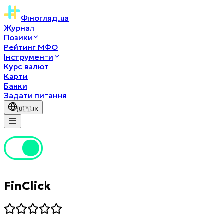
Фіногляд
.ua
Журнал
Позики
Рейтинг МФО
Інструменти
Курс валют
Карти
Банки
Задати питання
🇺🇦
UK
FinClick