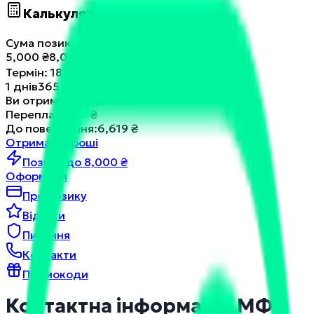
Калькулятор позики
Сума позики
:
6,500
₴
5,000
₴
8,000
₴
Термін
:
183
днів
1
днів
365
днів
Ви отримуєте
:
6,500
₴
Переплата
:
119
₴
До повернення
:
6,619
₴
Отримати гроші
Позика до 8,000 ₴
Оформити
Про позику
Відгуки
Питання
Контакти
Промокоди
Контактна інформація МФО