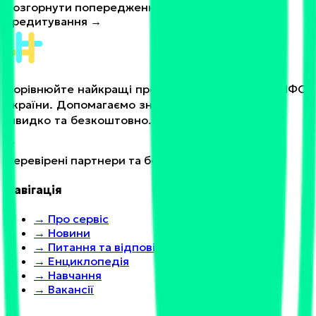
Розгорнути попередження про ризики
кредитування →
Порівнюйте найкращі пропозиції від банків та МФО
України. Допомагаємо знайти вигідне рішення
швидко та безкоштовно.
Перевірені партнери та безпечні умови
Навігація
→
Про сервіс
→
Новини
→
Питання та відповіді
→
Енциклопедія
→
Навчання
→
Вакансії