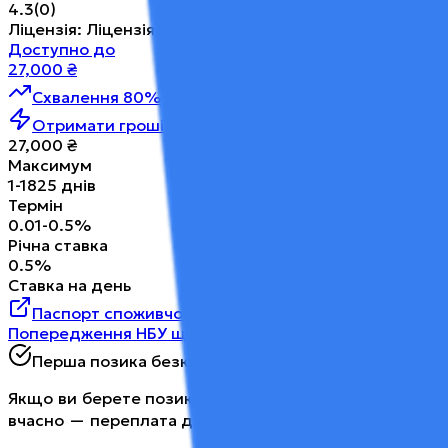
4.3
(
0
)
Ліцензія
:
Ліцензія НБУ від 08.03.2024
Доступно до
27,000
₴
Схвалення 80%
Рішення за 5 хв
Отримати гроші
27,000
₴
Максимум
1
-
1825
днів
Термін
0.01
-
0.5
%
Річна ставка
0.5
%
Ставка на день
Паспорт споживчого кредиту (НБУ)
Попередження НБУ щодо ризиків
Перша позика безкоштовно
Якщо ви берете позику вперше і повертаєте її
вчасно — переплата дорівнює нулю.