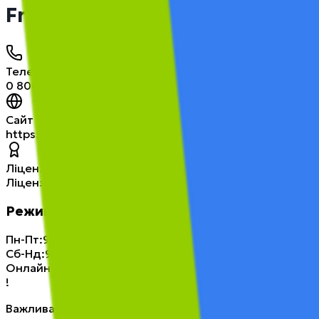
FreeStyle Credit
Телефон
0 800 21 5300
Сайт
https://freestyle-credit.com.ua
Ліцензія
Ліцензія НБУ від 08.03.2024
Режим роботи
Пн-Пт
:
9:00–21:00
Сб-Нд
:
9:00–21:00
Онлайн заявки
:
24/7
!
Важлива інформація для споживачів