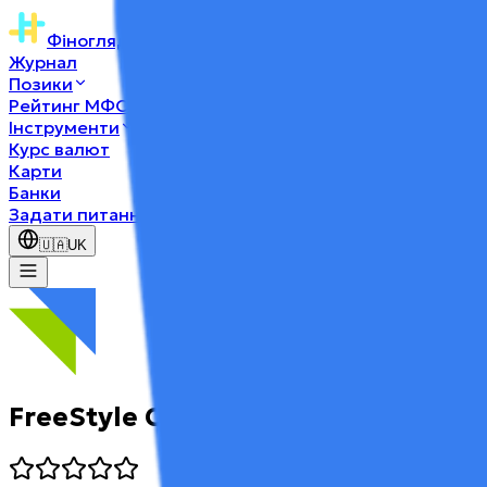
Фіногляд
.ua
Журнал
Позики
Рейтинг МФО
Інструменти
Курс валют
Карти
Банки
Задати питання
🇺🇦
UK
FreeStyle Credit