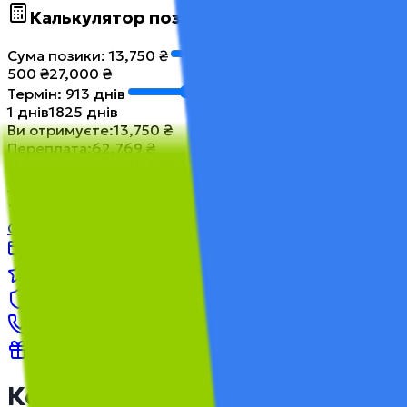
Калькулятор позики
Сума позики
:
13,750
₴
500
₴
27,000
₴
Термін
:
913
днів
1
днів
1825
днів
Ви отримуєте
:
13,750
₴
Переплата
:
62,769
₴
До повернення
:
76,519
₴
Отримати гроші
Позика до 27,000 ₴
Оформити
Про позику
Відгуки
Питання
Контакти
Промокоди
Контактна інформація МФО