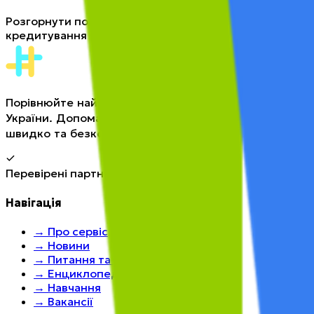
Розгорнути попередження про ризики
кредитування →
Порівнюйте найкращі пропозиції від банків та МФО
України. Допомагаємо знайти вигідне рішення
швидко та безкоштовно.
Перевірені партнери та безпечні умови
Навігація
→
Про сервіс
→
Новини
→
Питання та відповіді
→
Енциклопедія
→
Навчання
→
Вакансії