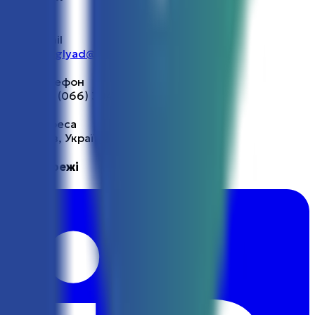
Email
finoglyad@gmail.com
Телефон
+38 (066) 304-09-67
Адреса
Київ, Україна
Ми в мережі