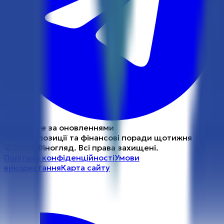
Слідкуйте за оновленнями
Нові пропозиції та фінансові поради щотижня
©
2026
Фіногляд
.
Всі права захищені.
Політика конфіденційності
Умови
використання
Карта сайту