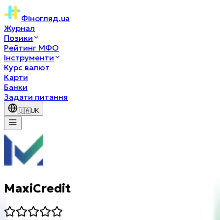
Фіногляд
.ua
Журнал
Позики
Рейтинг МФО
Інструменти
Курс валют
Карти
Банки
Задати питання
🇺🇦
UK
MaxiCredit