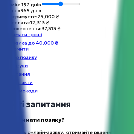
Термін
:
197
днів
30
днів
365
днів
Ви отримуєте
:
25,000
₴
Переплата
:
12,313
₴
До повернення
:
37,313
₴
Отримати гроші
Позика до 40,000 ₴
Оформити
Про позику
Відгуки
Питання
Контакти
Промокоди
Часті запитання
Як отримати позику?
Заповніть онлайн-заявку, отримайте рішення за 5