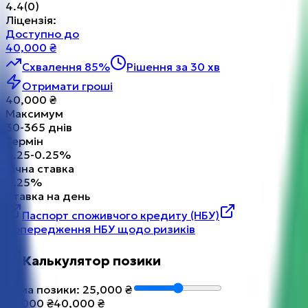
4.4
(
0
)
Ліцензія
:
Доступно до
40,000
₴
Схвалення 85%
Рішення за 30 хв
Отримати гроші
40,000
₴
Максимум
30
-
365
днів
Термін
0.25
-
0.25
%
Річна ставка
0.25
%
Ставка на день
Паспорт споживчого кредиту (НБУ)
Попередження НБУ щодо ризиків
Калькулятор позики
Сума позики
:
25,000
₴
10,000
₴
40,000
₴