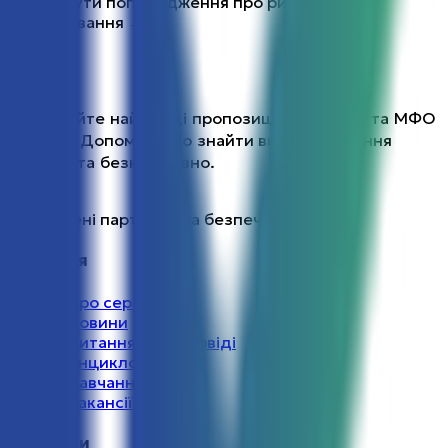
Розгорнути попередження про ризики
кредитування →
Порівнюйте найкращі пропозиції від банків та МФО
України. Допомагаємо знайти вигідне рішення
швидко та безкоштовно.
Перевірені партнери та безпечні умови
Навігація
→
Про сервіс
→
Новини
→
Питання та відповіді
→
Енциклопедія
→
Навчання
→
Вакансії
Контакти