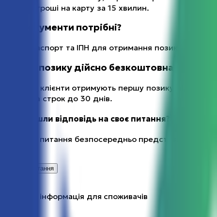
хвилин, гроші на карту за 15 хвилин.
Які документи потрібні?
Тільки паспорт та ІПН для отримання позики.
Перша позику дійсно безкоштовна?
Так, нові клієнти отримують першу позику під 0-
0.01% на строк до 30 днів.
Не знайшли відповідь на своє питання?
Задайте питання безпосередньо представникам
компанії
Задати питання
!
Важлива інформація для споживачів