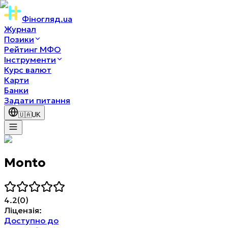
Фіногляд
.ua
Журнал
Позики
Рейтинг МФО
Інструменти
Курс валют
Карти
Банки
Задати питання
🇺🇦
UK
Monto
4.2
(
0
)
Ліцензія
:
Доступно до