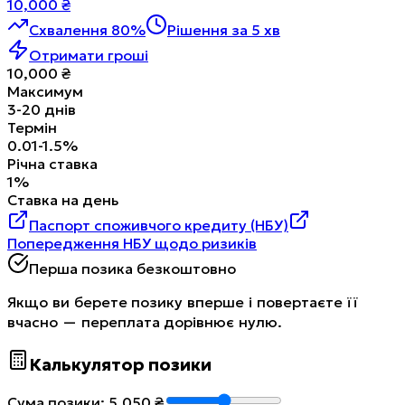
10,000
₴
Схвалення 80%
Рішення за 5 хв
Отримати гроші
10,000
₴
Максимум
3
-
20
днів
Термін
0.01
-
1.5
%
Річна ставка
1
%
Ставка на день
Паспорт споживчого кредиту (НБУ)
Попередження НБУ щодо ризиків
Перша позика безкоштовно
Якщо ви берете позику вперше і повертаєте її
вчасно — переплата дорівнює нулю.
Калькулятор позики
Сума позики
:
5,050
₴