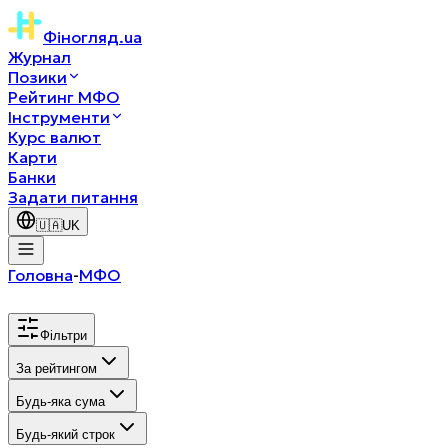
Фіногляд
.ua
Журнал
Позики
Рейтинг МФО
Інструменти
Курс валют
Карти
Банки
Задати питання
🇺🇦
UK
Головна
-
МФО
Фільтри
За рейтингом
Будь-яка сума
Будь-який строк