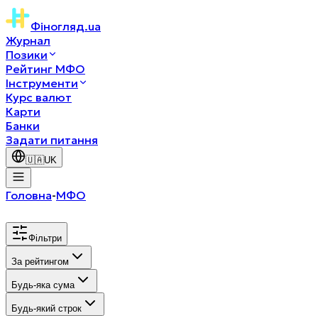
Фіногляд
.ua
Журнал
Позики
Рейтинг МФО
Інструменти
Курс валют
Карти
Банки
Задати питання
🇺🇦
UK
Головна
-
МФО
Фільтри
За рейтингом
Будь-яка сума
Будь-який строк