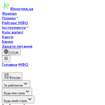
Фіногляд
.ua
Журнал
Позики
Рейтинг МФО
Інструменти
Курс валют
Карти
Банки
Задати питання
🇺🇦
UK
Головна
-
МФО
Фільтри
За рейтингом
Будь-яка сума
Будь-який строк