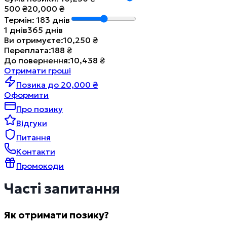
500
₴
20,000
₴
Термін
:
183
днів
1
днів
365
днів
Ви отримуєте
:
10,250
₴
Переплата
:
188
₴
До повернення
:
10,438
₴
Отримати гроші
Позика до 20,000 ₴
Оформити
Про позику
Відгуки
Питання
Контакти
Промокоди
Часті запитання
Як отримати позику?