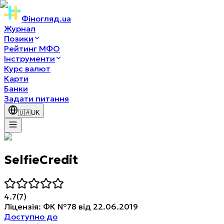
Фіногляд
.ua
Журнал
Позики
Рейтинг МФО
Інструменти
Курс валют
Карти
Банки
Задати питання
🇺🇦
UK
SelfieCredit
4.7
(
7
)
Ліцензія
:
ФК №78 від 22.06.2019
Доступно до