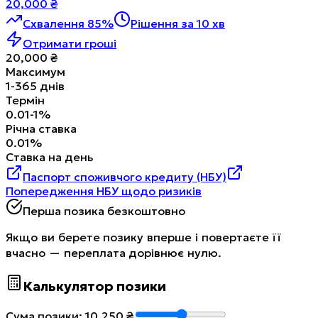
20,000
₴
Схвалення 85%
Рішення за 10 хв
Отримати гроші
20,000
₴
Максимум
1
-
365
днів
Термін
0.01
-
1
%
Річна ставка
0.01
%
Ставка на день
Паспорт споживчого кредиту (НБУ)
Попередження НБУ щодо ризиків
Перша позика безкоштовно
Якщо ви берете позику вперше і повертаєте її
вчасно — переплата дорівнює нулю.
Калькулятор позики
Сума позики
:
10,250
₴